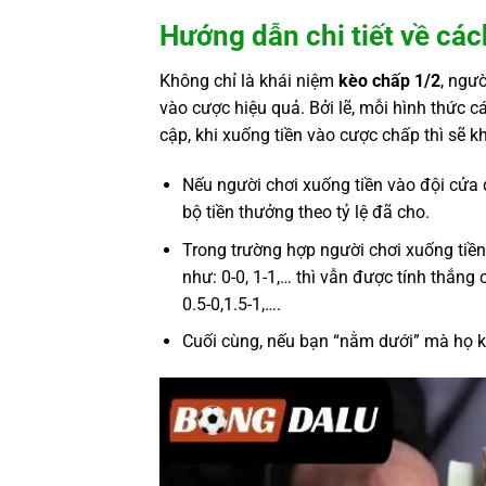
Hướng dẫn chi tiết về cá
Không chỉ là khái niệm
kèo chấp 1/2
, ngư
vào cược hiệu quả. Bởi lẽ, mỗi hình thức 
cập, khi xuống tiền vào cược chấp thì sẽ k
Nếu người chơi xuống tiền vào đội cửa 
bộ tiền thưởng theo tỷ lệ đã cho.
Trong trường hợp người chơi xuống tiền 
như: 0-0, 1-1,… thì vẫn được tính thắng 
0.5-0,1.5-1,….
Cuối cùng, nếu bạn “nằm dưới” mà họ kh