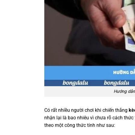
Hướng dẫn 
Có rất nhiều người chơi khi chiến thắng
kè
nhận lại là bao nhiêu vì chưa rõ cách thức
theo một công thức tính như sau: