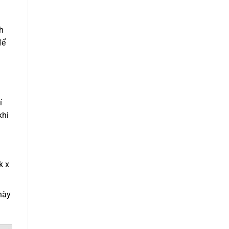
h
để
í
khi
k x
này