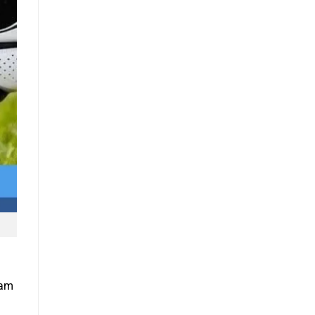
Niệm,
Được
Bí
Yêu
Quyết
Thích
Soi
Kèo
Hiệu
Quả
ham