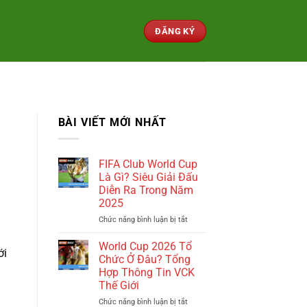
ĐĂNG KÝ
BÀI VIẾT MỚI NHẤT
FIFA Club World Cup
Là Gì? Siêu Giải Đấu
Diễn Ra Trong Năm
2025
Chức năng bình luận bị tắt
ở
FIFA
Club
World Cup 2026 Tổ
ới
World
Chức Ở Đâu? Tổng
Cup
Hợp Thông Tin VCK
Là
Thế Giới
Gì?
Siêu
Chức năng bình luận bị tắt
ở