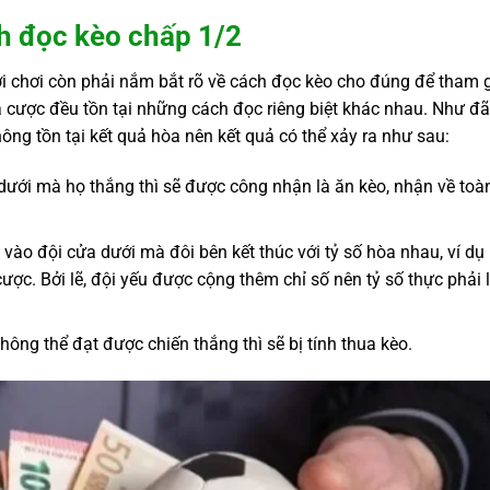
ch đọc kèo chấp 1/2
ời chơi còn phải nắm bắt rõ về cách đọc kèo cho đúng để tham 
cá cược đều tồn tại những cách đọc riêng biệt khác nhau. Như đ
hông tồn tại kết quả hòa nên kết quả có thể xảy ra như sau:
dưới mà họ thắng thì sẽ được công nhận là ăn kèo, nhận về toà
vào đội cửa dưới mà đôi bên kết thúc với tỷ số hòa nhau, ví dụ
cược. Bởi lẽ, đội yếu được cộng thêm chỉ số nên tỷ số thực phải 
ông thể đạt được chiến thắng thì sẽ bị tính thua kèo.