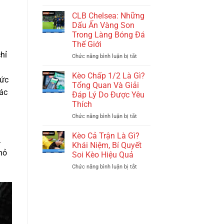
Giải
World
Đấu
Cup
CLB Chelsea: Những
Diễn
2026
Dấu Ấn Vàng Son
Ra
Tổ
Trong Làng Bóng Đá
Trong
Chức
Thế Giới
Năm
Ở
hỉ
2025
Đâu?
Chức năng bình luận bị tắt
ở
Tổng
CLB
Hợp
Chelsea:
Kèo Chấp 1/2 Là Gì?
sức
Thông
Những
Tổng Quan Và Giải
Tin
Dấu
iác
Đáp Lý Do Được Yêu
VCK
Ấn
Thích
Thế
Vàng
Giới
Son
Chức năng bình luận bị tắt
ở
Trong
Kèo
Làng
Chấp
Kèo Cả Trận Là Gì?
.
Bóng
1/2
Khái Niệm, Bí Quyết
Đá
Là
hỏ
Soi Kèo Hiệu Quả
Thế
Gì?
Chức năng bình luận bị tắt
Giới
ở
Tổng
Kèo
Quan
Cả
Và
Trận
Giải
Là
Đáp
Gì?
Lý
Khái
Do