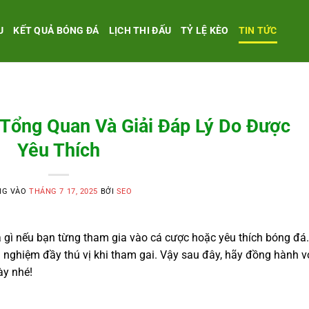
U
KẾT QUẢ BÓNG ĐÁ
LỊCH THI ĐẤU
TỶ LỆ KÈO
TIN TỨC
 Tổng Quan Và Giải Đáp Lý Do Được
Yêu Thích
NG VÀO
THÁNG 7 17, 2025
BỞI
SEO
 gì nếu bạn từng tham gia vào cá cược hoặc yêu thích bóng đá.
 nghiệm đầy thú vị khi tham gai. Vậy sau đây, hãy đồng hành v
ày nhé!